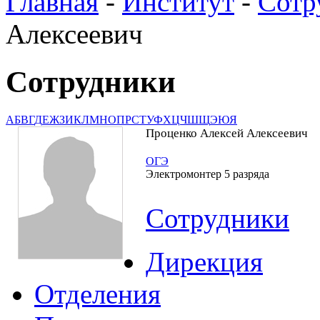
Главная
-
Институт
-
Сотр
Алексеевич
Сотрудники
А
Б
В
Г
Д
Е
Ж
З
И
К
Л
М
Н
О
П
Р
С
Т
У
Ф
Х
Ц
Ч
Ш
Щ
Э
Ю
Я
Проценко Алексей Алексеевич
ОГЭ
Электромонтер 5 разряда
Сотрудники
Дирекция
Отделения