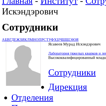
Главная
-
Институт
-
Сотр
Искэндэрович
Сотрудники
А
Б
В
Г
Д
Е
Ж
З
И
К
Л
М
Н
О
П
Р
С
Т
У
Ф
Х
Ц
Ч
Ш
Щ
Э
Ю
Я
Ясавеев Мурад Искэндэрович
Лаборатория тяжелых кварков и л
Высококвалифицированный младш
Сотрудники
Дирекция
Отделения