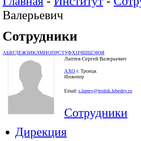
Главная
-
Институт
-
Сотр
Валерьевич
Сотрудники
А
Б
В
Г
Д
Е
Ж
З
И
К
Л
М
Н
О
П
Р
С
Т
У
Ф
Х
Ц
Ч
Ш
Щ
Э
Ю
Я
Лаптев Сергей Валерьевич
АХО
г. Троицк
Инженер
Email:
s.laptev@troitsk.lebedev.ru
Сотрудники
Дирекция