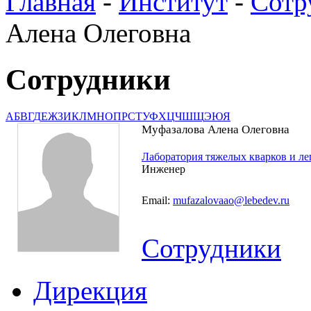
Главная
-
Институт
-
Сотр
Алена Олеговна
Сотрудники
А
Б
В
Г
Д
Е
Ж
З
И
К
Л
М
Н
О
П
Р
С
Т
У
Ф
Х
Ц
Ч
Ш
Щ
Э
Ю
Я
Муфазалова Алена Олеговна
Лаборатория тяжелых кварков и л
Инженер
Email:
mufazalovaao@lebedev.ru
Сотрудники
Дирекция