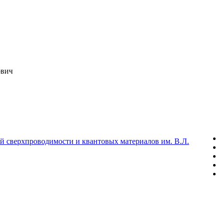
ович
й сверхпроводимости и квантовых материалов им. В.Л.