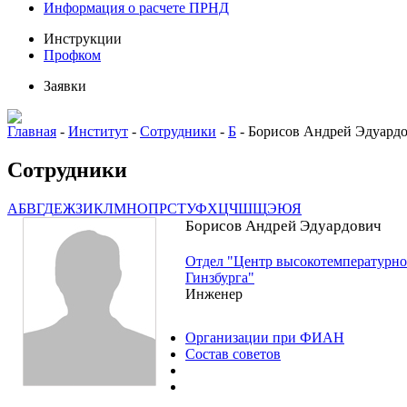
Информация о расчете ПРНД
Инструкции
Профком
Заявки
Главная
-
Институт
-
Сотрудники
-
Б
-
Борисов Андрей Эдуард
Сотрудники
А
Б
В
Г
Д
Е
Ж
З
И
К
Л
М
Н
О
П
Р
С
Т
У
Ф
Х
Ц
Ч
Ш
Щ
Э
Ю
Я
Борисов Андрей Эдуардович
Отдел "Центр высокотемпературно
Гинзбурга"
Инженер
Организации при ФИАН
Состав советов