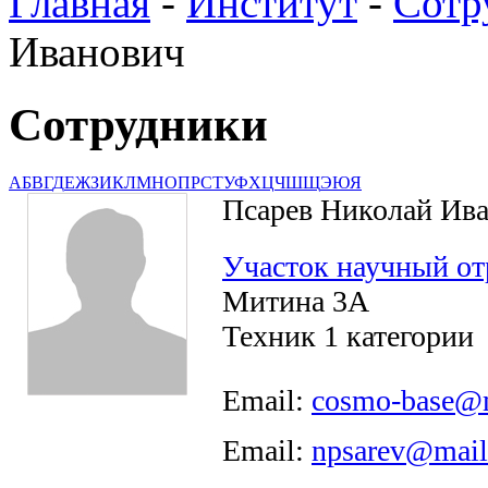
Главная
-
Институт
-
Сотр
Иванович
Сотрудники
А
Б
В
Г
Д
Е
Ж
З
И
К
Л
М
Н
О
П
Р
С
Т
У
Ф
Х
Ц
Ч
Ш
Щ
Э
Ю
Я
Псарев Николай Ив
Участок научный 
Митина 3А
Техник 1 категории
Email:
cosmo-base@m
Email:
npsarev@mail