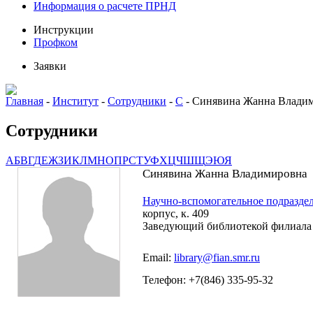
Информация о расчете ПРНД
Инструкции
Профком
Заявки
Главная
-
Институт
-
Сотрудники
-
С
-
Синявина Жанна Влади
Сотрудники
А
Б
В
Г
Д
Е
Ж
З
И
К
Л
М
Н
О
П
Р
С
Т
У
Ф
Х
Ц
Ч
Ш
Щ
Э
Ю
Я
Синявина Жанна Владимировна
Научно-вспомогательное подразде
корпус, к. 409
Заведующий библиотекой филиала
Email:
library@fian.smr.ru
Телефон: +7(846) 335-95-32