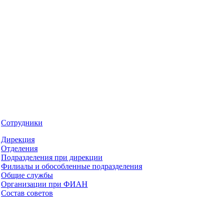
Сотрудники
Дирекция
й
Отделения
Подразделения при дирекции
Филиалы и обособленные подразделения
Общие службы
Организации при ФИАН
Состав советов