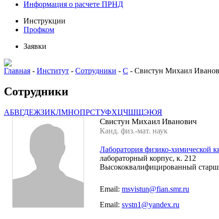
Информация о расчете ПРНД
Инструкции
Профком
Заявки
Главная
-
Институт
-
Сотрудники
-
С
-
Свистун Михаил Ивано
Сотрудники
А
Б
В
Г
Д
Е
Ж
З
И
К
Л
М
Н
О
П
Р
С
Т
У
Ф
Х
Ц
Ч
Ш
Щ
Э
Ю
Я
Свистун Михаил Иванович
Канд. физ.-мат. наук
Лаборатория физико-химической к
лабораторный корпус, к. 212
Высококвалифицированный старш
Email:
msvistun@fian.smr.ru
Email:
svstn1@yandex.ru