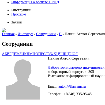
Информация о расчете ПРНД
Инструкции
Профком
Заявки
Главная
-
Институт
-
Сотрудники
-
П
-
Панин Антон Сергеевич
Сотрудники
А
Б
В
Г
Д
Е
Ж
З
И
К
Л
М
Н
О
П
Р
С
Т
У
Ф
Х
Ц
Ч
Ш
Щ
Э
Ю
Я
Панин Антон Сергеевич
Лаборатория лазерно-индуцирован
лабораторный корпус, к. 305
Высококвалифицированный научн
Email:
anton@fian.smr.ru
Телефон: +7(846) 335-95-45