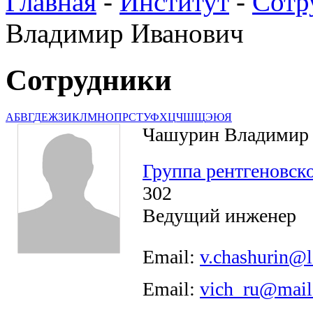
Главная
-
Институт
-
Сотр
Владимир Иванович
Сотрудники
А
Б
В
Г
Д
Е
Ж
З
И
К
Л
М
Н
О
П
Р
С
Т
У
Ф
Х
Ц
Ч
Ш
Щ
Э
Ю
Я
Чашурин Владимир
Группа рентгеновск
302
Ведущий инженер
Email:
v.chashurin@l
Email:
vich_ru@mail