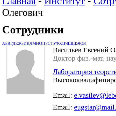
Главная
-
Институт
-
Сотр
Олегович
Сотрудники
А
Б
В
Г
Д
Е
Ж
З
И
К
Л
М
Н
О
П
Р
С
Т
У
Ф
Х
Ц
Ч
Ш
Щ
Э
Ю
Я
Васильев Евгений О
Доктор физ.-мат. на
Лаборатория теорет
Высококвалифициро
Email:
e.vasilev@leb
Email:
eugstar@mail.