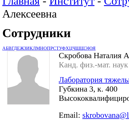
Главная
-
Институт
-
Сотр
Алексеевна
Сотрудники
А
Б
В
Г
Д
Е
Ж
З
И
К
Л
М
Н
О
П
Р
С
Т
У
Ф
Х
Ц
Ч
Ш
Щ
Э
Ю
Я
Скробова Наталия А
Канд. физ.-мат. наук
Лаборатория тяжелы
Губкина 3, к. 400
Высококвалифициро
Email:
skrobovana@l