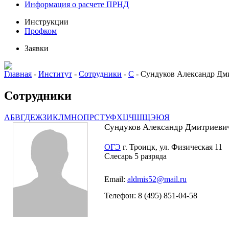
Информация о расчете ПРНД
Инструкции
Профком
Заявки
Главная
-
Институт
-
Сотрудники
-
С
-
Сундуков Александр Дм
Сотрудники
А
Б
В
Г
Д
Е
Ж
З
И
К
Л
М
Н
О
П
Р
С
Т
У
Ф
Х
Ц
Ч
Ш
Щ
Э
Ю
Я
Сундуков Александр Дмитриеви
ОГЭ
г. Троицк, ул. Физическая 11
Слесарь 5 разряда
Email:
aldmis52@mail.ru
Телефон: 8 (495) 851-04-58