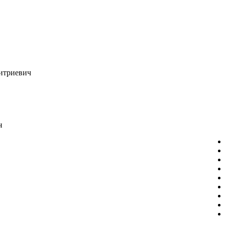
итриевич
ч