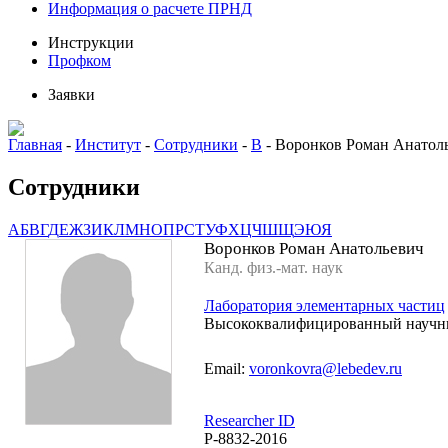
Информация о расчете ПРНД
Инструкции
Профком
Заявки
Главная
-
Институт
-
Сотрудники
-
В
-
Воронков Роман Анатол
Сотрудники
А
Б
В
Г
Д
Е
Ж
З
И
К
Л
М
Н
О
П
Р
С
Т
У
Ф
Х
Ц
Ч
Ш
Щ
Э
Ю
Я
Воронков Роман Анатольевич
Канд. физ.-мат. наук
Лаборатория элементарных частиц
Высококвалифицированный научн
Email:
voronkovra@lebedev.ru
Researcher ID
P-8832-2016