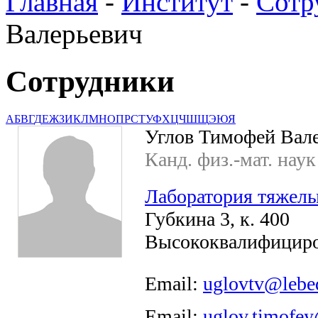
Главная
-
Институт
-
Сотр
Валерьевич
Сотрудники
А
Б
В
Г
Д
Е
Ж
З
И
К
Л
М
Н
О
П
Р
С
Т
У
Ф
Х
Ц
Ч
Ш
Щ
Э
Ю
Я
Углов Тимофей Вал
Канд. физ.-мат. наук
Лаборатория тяжелы
Губкина 3, к. 400
Высококвалифициро
Email:
uglovtv@lebe
Email:
uglov.timofe