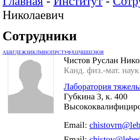
Главная
-
Институт
-
Сотр
Николаевич
Сотрудники
А
Б
В
Г
Д
Е
Ж
З
И
К
Л
М
Н
О
П
Р
С
Т
У
Ф
Х
Ц
Ч
Ш
Щ
Э
Ю
Я
Чистов Руслан Нико
Канд. физ.-мат. наук
Лаборатория тяжелы
Губкина 3, к. 400
Высококвалифициро
Email:
chistovrn@leb
Email:
chistov@lebed