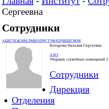
Главная
-
Институт
-
Сотр
Сергеевна
Сотрудники
А
Б
В
Г
Д
Е
Ж
З
И
К
Л
М
Н
О
П
Р
С
Т
У
Ф
Х
Ц
Ч
Ш
Щ
Э
Ю
Я
Бочарова Наталия Сергеевна
АХО
Уборщик служебных помещений 2 
Сотрудники
Дирекция
Отделения