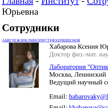
Главная
-
Институт
-
Сотр
Юрьевна
Сотрудники
А
Б
В
Г
Д
Е
Ж
З
И
К
Л
М
Н
О
П
Р
С
Т
У
Ф
Х
Ц
Ч
Ш
Щ
Э
Ю
Я
Хабарова Ксения Ю
Доктор физ.-мат. на
Лаборатория "Оптик
Москва, Ленинский п
Ведущий научный с
Email:
habarovaky@l
Email:
khabarova@sci