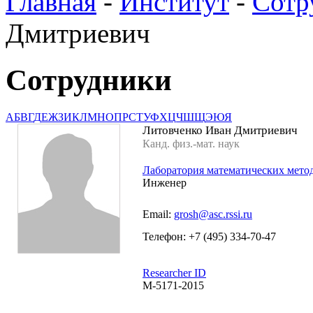
Главная
-
Институт
-
Сотр
Дмитриевич
Сотрудники
А
Б
В
Г
Д
Е
Ж
З
И
К
Л
М
Н
О
П
Р
С
Т
У
Ф
Х
Ц
Ч
Ш
Щ
Э
Ю
Я
Литовченко Иван Дмитриевич
Канд. физ.-мат. наук
Лаборатория математических мето
Инженер
Email:
grosh@asc.rssi.ru
Телефон: +7 (495) 334-70-47
Researcher ID
M-5171-2015