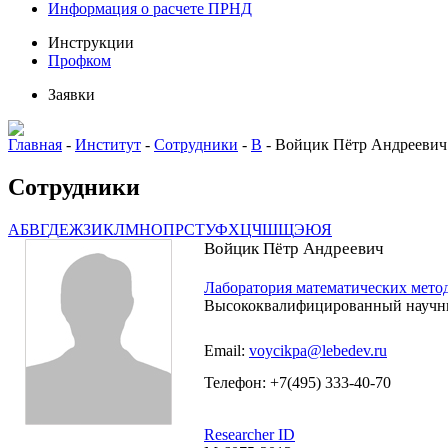
Информация о расчете ПРНД
Инструкции
Профком
Заявки
Главная
-
Институт
-
Сотрудники
-
В
-
Войцик Пётр Андреевич
Сотрудники
А
Б
В
Г
Д
Е
Ж
З
И
К
Л
М
Н
О
П
Р
С
Т
У
Ф
Х
Ц
Ч
Ш
Щ
Э
Ю
Я
Войцик Пётр Андреевич
Лаборатория математических мето
Высококвалифицированный научн
Email:
voycikpa@lebedev.ru
Телефон: +7(495) 333-40-70
Researcher ID