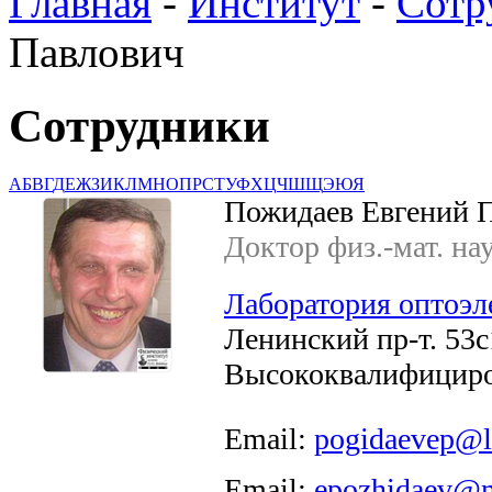
Главная
-
Институт
-
Сотр
Павлович
Сотрудники
А
Б
В
Г
Д
Е
Ж
З
И
К
Л
М
Н
О
П
Р
С
Т
У
Ф
Х
Ц
Ч
Ш
Щ
Э
Ю
Я
Пожидаев Евгений 
Доктор физ.-мат. на
Лаборатория оптоэл
Ленинский пр-т. 53с1
Высококвалифициро
Email:
pogidaevep@l
Email:
epozhidaev@m