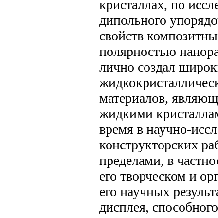
кристаллах, по исс
дипольного упорядо
свойств композитны
полярностью нанора
лично создал широк
жидкокристаллическ
материалов, являю
жидкими кристаллам
время в научно-иссл
конструкторских рабо
пределами, в частн
его творческом и ор
его научных результ
дисплея, способного