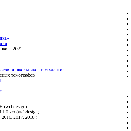
ика»
зики
школа 2021
отовки школьников и студентов
асных томографов
АН
е
 (webdesign)
.0 ver (webdesign)
2016, 2017, 2018 )