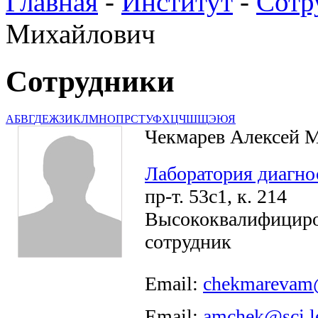
Главная
-
Институт
-
Сотр
Михайлович
Сотрудники
А
Б
В
Г
Д
Е
Ж
З
И
К
Л
М
Н
О
П
Р
С
Т
У
Ф
Х
Ц
Ч
Ш
Щ
Э
Ю
Я
Чекмарев Алексей 
Лаборатория диагно
пр-т. 53с1, к. 214
Высококвалифицир
сотрудник
Email:
chekmarevam@
Email:
amchek@sci.l