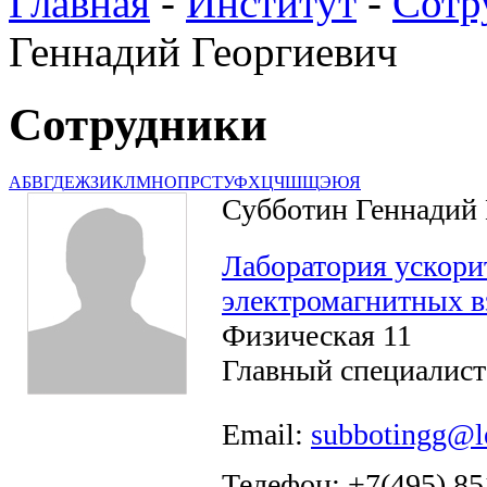
Главная
-
Институт
-
Сотр
Геннадий Георгиевич
Сотрудники
А
Б
В
Г
Д
Е
Ж
З
И
К
Л
М
Н
О
П
Р
С
Т
У
Ф
Х
Ц
Ч
Ш
Щ
Э
Ю
Я
Субботин Геннадий 
Лаборатория ускори
электромагнитных в
Физическая 11
Главный специалист
Email:
subbotingg@l
Телефон: +7(495) 85