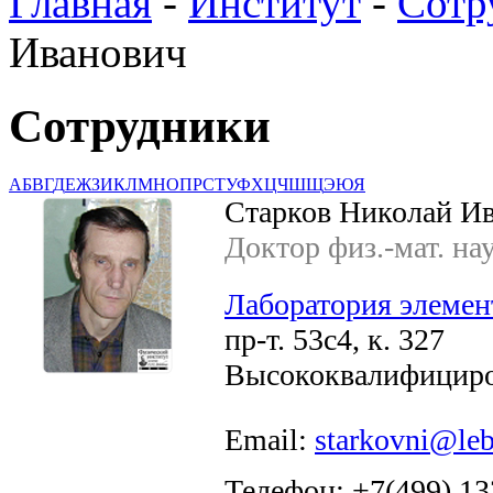
Главная
-
Институт
-
Сотр
Иванович
Сотрудники
А
Б
В
Г
Д
Е
Ж
З
И
К
Л
М
Н
О
П
Р
С
Т
У
Ф
Х
Ц
Ч
Ш
Щ
Э
Ю
Я
Старков Николай И
Доктор физ.-мат. на
Лаборатория элемен
пр-т. 53с4, к. 327
Высококвалифициро
Email:
starkovni@leb
Телефон: +7(499) 13