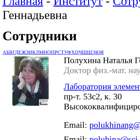
Главная
-
Институт
-
Сотр
Геннадьевна
Сотрудники
А
Б
В
Г
Д
Е
Ж
З
И
К
Л
М
Н
О
П
Р
С
Т
У
Ф
Х
Ц
Ч
Ш
Щ
Э
Ю
Я
Полухина Наталья Г
Доктор физ.-мат. на
Лаборатория элемен
пр-т. 53с2, к. 30
Высококвалифициро
Email:
polukhinang@
Email:
poluhina@sci.