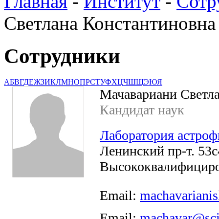
Главная
-
Институт
-
Сотр
Светлана Константиновна
Сотрудники
А
Б
В
Г
Д
Е
Ж
З
И
К
Л
М
Н
О
П
Р
С
Т
У
Ф
Х
Ц
Ч
Ш
Щ
Э
Ю
Я
Мачавариани Светла
Кандидат наук
Лаборатория астроф
Ленинский пр-т. 53с4
Высококвалифициро
Email:
machavariani
Email:
machavar@sci.