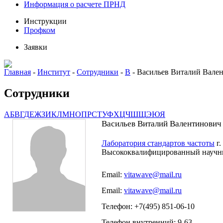
Информация о расчете ПРНД
Инструкции
Профком
Заявки
Главная
-
Институт
-
Сотрудники
-
В
-
Васильев Виталий Вале
Сотрудники
А
Б
В
Г
Д
Е
Ж
З
И
К
Л
М
Н
О
П
Р
С
Т
У
Ф
Х
Ц
Ч
Ш
Щ
Э
Ю
Я
Васильев Виталий Валентинович
Лаборатория стандартов частоты
г.
Высококвалифицированный научн
Email:
vitawave@mail.ru
Email:
vitawave@mail.ru
Телефон: +7(495) 851-06-10
Телефон внутренний: 9-63