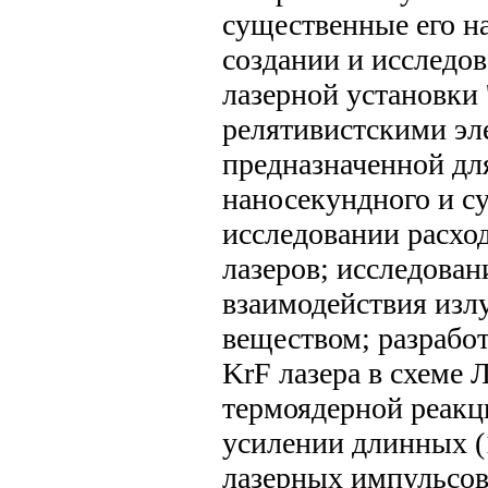
существенные его н
создании и исследо
лазерной установки
релятивистскими э
предназначенной дл
наносекундного и с
исследовании расхо
лазеров; исследова
взаимодействия изл
веществом; разрабо
KrF лазера в схеме
термоядерной реакц
усилении длинных (1
лазерных импульсов