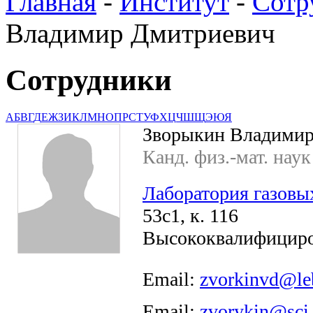
Главная
-
Институт
-
Сотр
Владимир Дмитриевич
Сотрудники
А
Б
В
Г
Д
Е
Ж
З
И
К
Л
М
Н
О
П
Р
С
Т
У
Ф
Х
Ц
Ч
Ш
Щ
Э
Ю
Я
Зворыкин Владимир
Канд. физ.-мат. наук
Лаборатория газовы
53с1, к. 116
Высококвалифициро
Email:
zvorkinvd@le
Email:
zvorykin@sci.