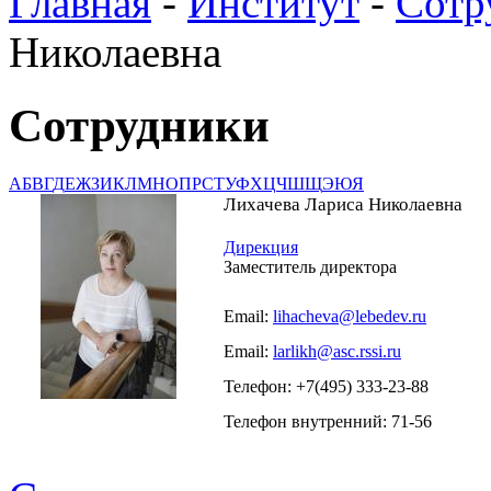
Главная
-
Институт
-
Сотр
Николаевна
Сотрудники
А
Б
В
Г
Д
Е
Ж
З
И
К
Л
М
Н
О
П
Р
С
Т
У
Ф
Х
Ц
Ч
Ш
Щ
Э
Ю
Я
Лихачева Лариса Николаевна
Дирекция
Заместитель директора
Email:
lihacheva@lebedev.ru
Email:
larlikh@asc.rssi.ru
Телефон: +7(495) 333-23-88
Телефон внутренний: 71-56