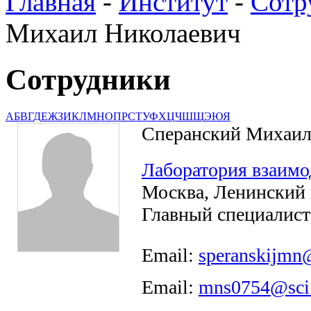
Главная
-
Институт
-
Сотр
Михаил Николаевич
Сотрудники
А
Б
В
Г
Д
Е
Ж
З
И
К
Л
М
Н
О
П
Р
С
Т
У
Ф
Х
Ц
Ч
Ш
Щ
Э
Ю
Я
Сперанский Михаил
Лаборатория взаимо
Москва, Ленинский п
Главный специалист
Email:
speranskijmn
Email:
mns0754@sci.