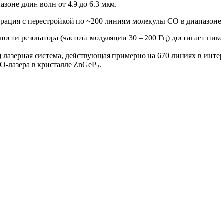
азоне длин волн от 4.9 до 6.3 мкм.
ация с перестройкой по ~200 линиям молекулы СО в диапазоне д
сти резонатора (частота модуляции 30 – 200 Гц) достигает пи
лазерная система, действующая примерно на 670 линиях в интерв
O-лазера в кристалле ZnGeP
.
2