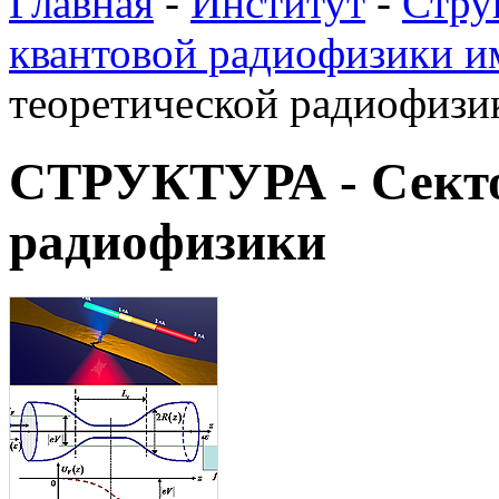
Главная
-
Институт
-
Стру
квантовой радиофизики им
теоретической радиофизи
СТРУКТУРА - Секто
радиофизики