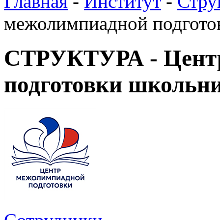
Главная
-
Институт
-
Стру
межолимпиадной подготов
СТРУКТУРА - Цент
подготовки школьни