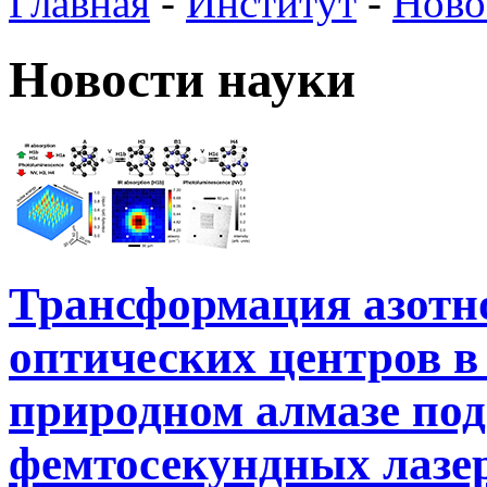
Главная
-
Институт
-
Ново
Новости науки
Трансформация азотн
оптических центров в
природном алмазе под
фемтосекундных лазе