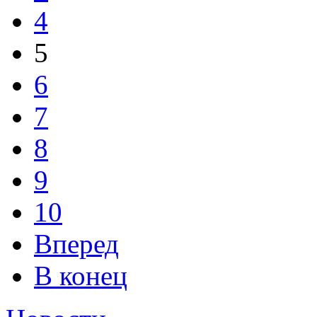
4
5
6
7
8
9
10
Вперед
В конец