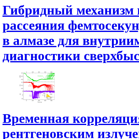
Гибридный механизм 
рассеяния фемтосеку
в алмазе для внутриим
диагностики сверхбы
Временная корреляци
рентгеновским излуче