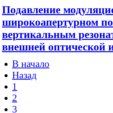
Подавление модуляци
широкоапертурном по
вертикальным резона
внешней оптической 
В начало
Назад
1
2
3