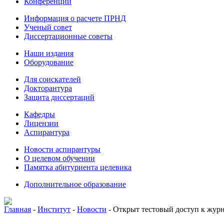
Конференции
Информация о расчете ПРНД
Ученый совет
Диссертационные советы
Наши издания
Оборудование
Для соискателей
Докторантура
Защита диссертаций
Кафедры
Лицензии
Аспирантура
Новости аспирантуры
О целевом обучении
Памятка абитуриента целевика
Дополнительное образование
Главная
-
Институт
-
Новости
-
Открыт тестовый доступ к журна