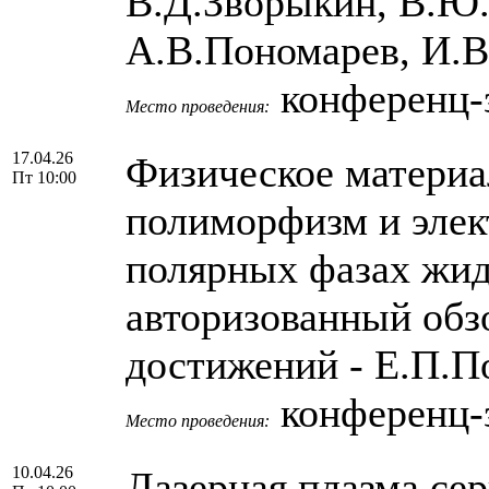
В.Д.Зворыкин, В.Ю.
А.В.Пономарев, И.В
конференц-з
Место проведения:
17.04.26
Физическое материа
Пт 10:00
полиморфизм и элек
полярных фазах жид
авторизованный обз
достижений - Е.П.П
конференц-з
Место проведения:
10.04.26
Лазерная плазма се