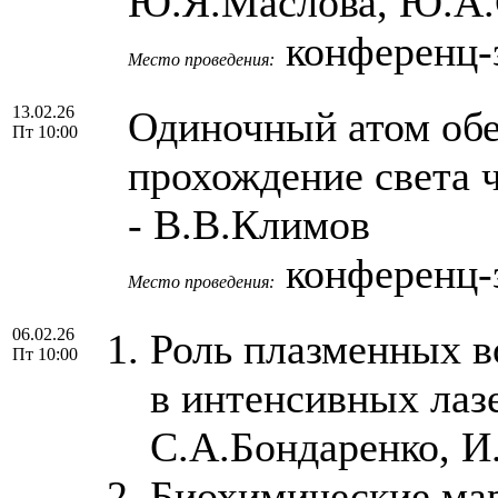
Ю.Я.Маслова, Ю.А.
конференц-з
Место проведения:
13.02.26
Одиночный атом обе
Пт 10:00
прохождение света 
- В.В.Климов
конференц-з
Место проведения:
06.02.26
Роль плазменных в
Пт 10:00
в интенсивных лаз
С.А.Бондаренко, И
Биохимические ма