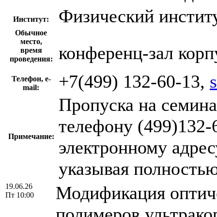
Физический инстит
Институт:
Обычное
место,
конференц-зал корп
время
проведения:
+7(499) 132-60-13,
Телефон, e-
mail:
Пропуска на семина
телефону (499)132-6
Примечание:
электронному адресу
указывая полность
19.06.26
Модификация оптич
Пт 10:00
полимеров ультрак