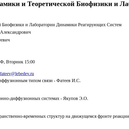
амики и Теоретической Биофизики и Л
й Биофизики и Лаборатории Динамики Реагирующих Систем
 Александрович
еевич
Ф, Вторник 15:00
.fateev@lebedev.ru
иффузионным типом связи - Фатеев И.С.
онно-диффузионных системах - Якупов Э.О.
ранственно-временных структур на движущемся фронте реакции