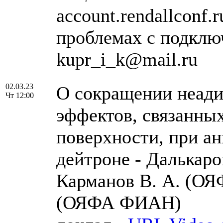
account.rendallconf.
проблемах с подклю
kupr_i_k@mail.ru
02.03.23
О сокращении неади
Чт 12:00
эффектов, связанных
поверхности, при а
дейтроне - Далькар
Карманов В. А. (ОЯ
(ОЯФА ФИАН)