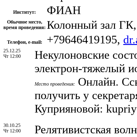
ФИАН
Институт:
Колонный зал ГК,
Обычное место,
время проведения:
+79646419195,
dr
Телефон, e-mail:
25.12.25
Некулоновские сост
Чт 12:00
электрон-тяжелый и
Онлайн. Сс
Место проведения:
получить у секрета
Куприяновой: kupri
30.10.25
Релятивистская волн
Чт 12:00