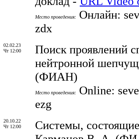
доклад -
URL Video o
Онлайн: seve
Место проведения:
zdx
02.02.23
Поиск проявлений с
Чт 12:00
нейтронной шепчуще
(ФИАН)
Online: seve
Место проведения:
ezg
20.10.22
Системы, состоящие
Чт 12:00
Карманов В. А. (Ф