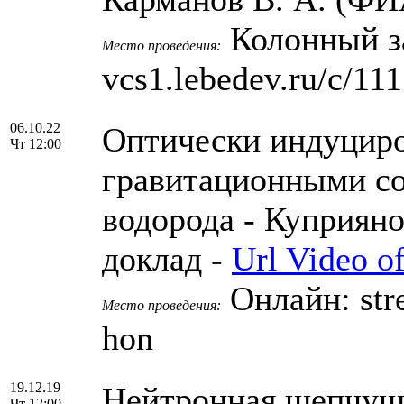
Колонный за
Место проведения:
vcs1.lebedev.ru/c/11
06.10.22
Оптически индуцир
Чт 12:00
гравитационными со
водорода - Куприян
доклад -
Url Video of
Онлайн: stre
Место проведения:
hon
19.12.19
Нейтронная шепчуща
Чт 12:00