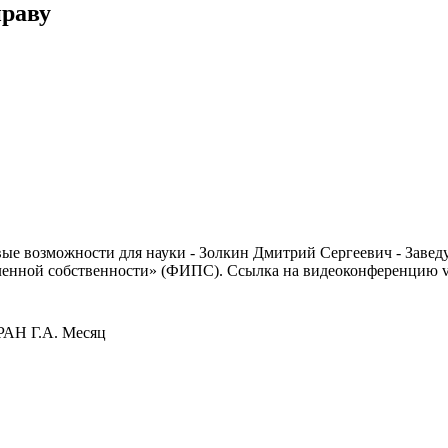
праву
вые возможности для науки - Золкин Дмитрий Сергеевич - За
ной собственности» (ФИПС). Ссылка на видеоконференцию vcs1
РАН Г.А. Месяц