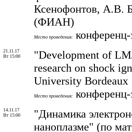
Ксенофонтов, А.В. 
(ФИАН)
конференц-
Место проведения:
21.11.17
"Development of LMJ
Вт 15:00
research on shock ign
University Bordeaux 
конференц-
Место проведения:
14.11.17
"Динамика электрон
Вт 15:00
наноплазме" (по ма