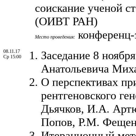
соискание ученой ст
(ОИВТ РАН)
конференц-
Место проведения:
08.11.17
Заседание 8 ноябр
Ср 15:00
Анатольевича Миха
О перспективах пр
рентгеновского ген
Дьячков, И.А. Арт
Попов, Р.М. Феще
Итерационный мет