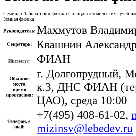
Семинар Лаборатории физики Солнца и космических лучей им.
Земная физика
Махмутов Владими
Руководитель:
Квашнин Александр
Секретарь:
ФИАН
Институт:
г. Долгопрудный, Мо
Обычное
к.3, ДНС ФИАН (те
место,
время
проведения:
ЦАО), среда 10:00
+7(495) 408-61-02,
Телефон, e-
mizinsv@lebedev.ru
mail: