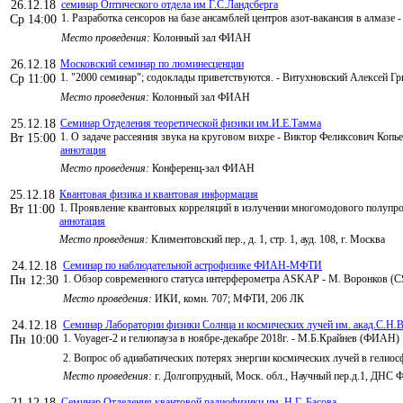
26.12.18
семинар Оптического отдела им Г.С.Ландсберга
1. Разработка сенсоров на базе ансамблей центров азот-вакансия в алмазе 
Ср 14:00
Место проведения:
Колонный зал ФИАН
26.12.18
Московский семинар по люминесценции
1. "2000 семинар"; содоклады приветствуются. - Витухновский Алексей Г
Ср 11:00
Место проведения:
Колонный зал ФИАН
25.12.18
Семинар Отделения теоретической физики им.И.Е.Тамма
1. О задаче рассеяния звука на круговом вихре - Виктор Феликсович Коп
Вт 15:00
аннотация
Место проведения:
Конференц-зал ФИАН
25.12.18
Квантовая физика и квантовая информация
1. Проявление квантовых корреляций в излучении многомодового полупро
Вт 11:00
аннотация
Место проведения:
Климентовский пер., д. 1, стр. 1, ауд. 108, г. Москва
24.12.18
Семинар по наблюдательной астрофизике ФИАН-МФТИ
1. Обзор современного статуса интерферометра ASKAP - М. Воронков (C
Пн 12:30
Место проведения:
ИКИ, комн. 707; МФТИ, 206 ЛК
24.12.18
Семинар Лаборатории физики Солнца и космических лучей им. акад.С.Н.В
1. Voyager-2 и гелиопауза в ноябре-декабре 2018г. - М.Б.Крайнев (ФИАН)
Пн 10:00
2. Вопрос об адиабатических потерях энергии космических лучей в гелиос
Место проведения:
г. Долгопрудный, Моск. обл., Научный пер.д.1, ДНС
21.12.18
Семинар Отделения квантовой радиофизики им. Н.Г. Басова