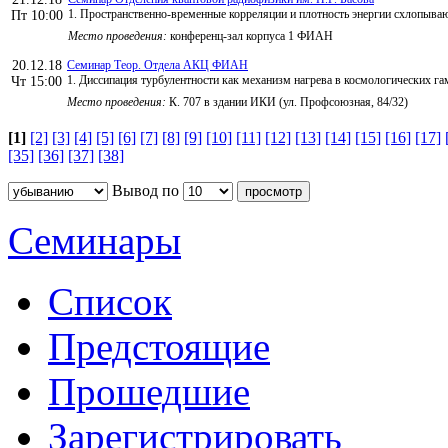
1. Пространственно-временные корреляции и плотность энергии схлопыва
Пт 10:00
Место проведения:
конференц-зал корпуса 1 ФИАН
20.12.18
Семинар Теор. Отдела АКЦ ФИАН
1. Диссипация турбулентности как механизм нагрева в космологических га
Чт 15:00
Место проведения:
К. 707 в здании ИКИ (ул. Профсоюзная, 84/32)
[1]
[2]
[3]
[4]
[5]
[6]
[7]
[8]
[9]
[10]
[11]
[12]
[13]
[14]
[15]
[16]
[17]
[35]
[36]
[37]
[38]
Вывод по
Семинары
Список
Предстоящие
Прошедшие
Зарегистрировать