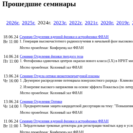
Прошедшие семинары
2026г.
2025г.
2024г.
2023г.
2022г.
2021г.
2020г.
2019г.
18.06.24
Семинар Отделения ядерной физики и астрофизики ФИАН
1. Генерация высокочастотного радиоизлучения в начальной фазе высоково
Вт 11:00
Место проведения:
Конференц-зал ФИАН
14.06.24
Семинар Отделения физики твердого тела
1. Фотофизика одиночных центров окраски нового класса (LX) в HPHT м
Пт 11:00
Место проведения:
Колонный зал ФИАН
13.06.24
Семинар Отдела оптики низкотемпературной плазмы
1. Двумерное распределение потенциала поверхностного разряда - Климов
Чт 16:00
2. Измерение высокого напряжения на основе эффекта Поккельса (по литер
Место проведения:
Колонный зал ФИАН
13.06.24
Семинар Отделения Оптики
1. Предварительная защита кандидатской диссертации на тему: "Повышен
Чт 14:00
Место проведения:
Колонный зал ФИАН
11.06.24
Семинар Отделения ядерной физики и астрофизики ФИАН
1. Твёрдотельные трековые детекторы для регистрации тяжёлых ядер в усл
Вт 11:00
Место проведения:
Конференц-зал ФИАН