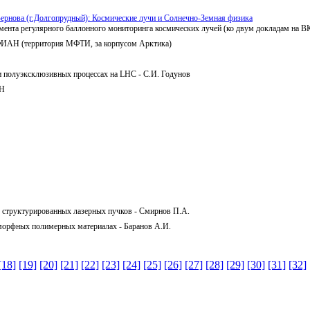
ернова (г.Долгопрудный): Космические лучи и Солнечно-Земная физика
имента регулярного баллонного мониторинга космических лучей (ко двум докладам на
 ФИАН (территория МФТИ, за корпусом Арктика)
и полуэксклюзивных процессах на LHC - С.И. Годунов
АН
 структурированных лазерных пучков - Смирнов П.А.
аморфных полимерных материалах - Баранов А.И.
[18]
[19]
[20]
[21]
[22]
[23]
[24]
[25]
[26]
[27]
[28]
[29]
[30]
[31]
[32]