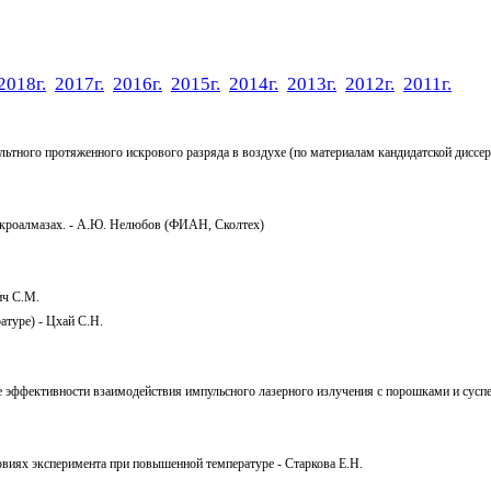
2018г.
2017г.
2016г.
2015г.
2014г.
2013г.
2012г.
2011г.
льтного протяженного искрового разряда в воздухе (по материалам кандидатской диссер
икроалмазах. - А.Ю. Нелюбов (ФИАН, Сколтех)
ич С.М.
атуре) - Цхай С.Н.
ие эффективности взаимодействия импульсного лазерного излучения с порошками и сус
овиях эксперимента при повышенной температуре - Старкова Е.Н.