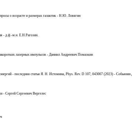
просы о возрасте и размерах галактик - Н.Ю. Ловягин
 - д.ф.-м.н. Е.Н.Рагозин.
тракоротких лазерных импульсов - Даниил Андреевич Помазкин
нергий - последняя статья Я. Н. Истомина, Phys. Rev. D 107, 043007 (2023) - Собьянин 
и - Сергей Сергеевич Вергелес
ич