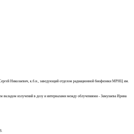
н Сергей Николаевич, к.б.н., заведующий отделом радиационной биофизики МРНЦ им.
ным вкладом излучений в дозу и интервалами между облучениями - Замулаева Ирина
В.