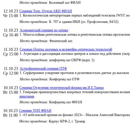
Место проведения:
Колонный зал ФИАН
12.10.23
Семинар Теор. Отдела АКЦ ФИАН
1. Космологическая интерпретация первых наблюдений телескопа JWST: во
Чт 15:00
Место проведения:
К. 707 в здании ИКИ (ул. Профсоюзная, 84/32)
11.10.23
Аспирантский семинар по оптике
1. Многослойная рентгеновская оптика и рентгеновская оптика преломления
Ср 16:40
Место проведения:
Физический зал
11.10.23
Семинар Центра лазерных и нелинейно-оптических технологий
1. Агрегация и диссоциация азотных центров в алмазе под действием уль
Ср 15:00
Место проведения:
конференц-зал ОКРФ (корп. 1)
11.10.23
Астрофизический семинар ОТФ
1. Серфатронное ускорение протонов в релятивистских джетах до высоких э
Ср 12:00
Место проведения:
Конференц-зал ОТФ
10.10.23
Семинар Отделения теоретической физики им.И.Е.Тамма
1. Генерация приповерхностных вихревых течений поверхностными волнам
Вт 15:00
аннотация
Место проведения:
Конференц-зал ФИАН
10.10.23
Семинар ТОП ФИАН
1. «О нобелевской премии по физике 2023» - Масалов Анатолий Викторов
Вт 11:00
Место проведения:
Корпус КРФ-2, г. Троицк