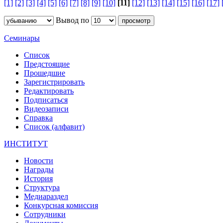
[1]
[2]
[3]
[4]
[5]
[6]
[7]
[8]
[9]
[10]
[11]
[12]
[13]
[14]
[15]
[16]
[17]
Вывод по
Семинары
Список
Предстоящие
Прошедшие
Зарегистрировать
Редактировать
Подписаться
Видеозаписи
Справка
Список (алфавит)
ИНСТИТУТ
Новости
Награды
История
Структура
Медиараздел
Конкурсная комиссия
Сотрудники