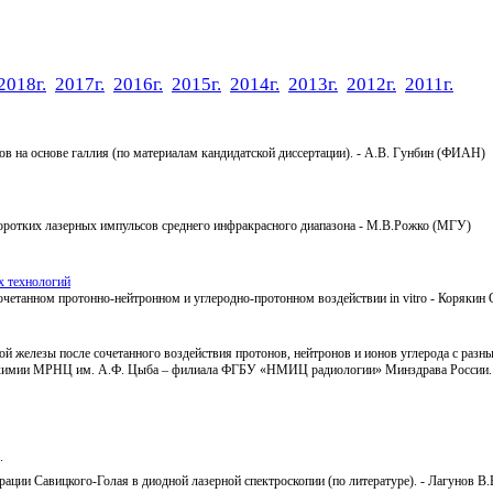
2018г.
2017г.
2016г.
2015г.
2014г.
2013г.
2012г.
2011г.
ов на основе галлия (по материалам кандидатской диссертации). - А.В. Гунбин (ФИАН)
оротких лазерных импульсов среднего инфракрасного диапазона - М.В.Рожко (МГУ)
х технологий
очетанном протонно-нейтронном и углеродно-протонном воздействии in vitro - Коряки
ой железы после сочетанного воздействия протонов, нейтронов и ионов углерода с раз
биохимии МРНЦ им. А.Ф. Цыба – филиала ФГБУ «НМИЦ радиологии» Минздрава России.
.
ации Савицкого-Голая в диодной лазерной спектроскопии (по литературе). - Лагунов В.