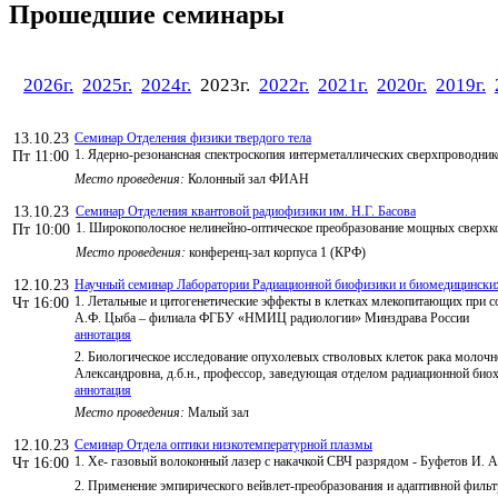
Прошедшие семинары
2026г.
2025г.
2024г.
2023г.
2022г.
2021г.
2020г.
2019г.
13.10.23
Семинар Отделения физики твердого тела
1. Ядерно-резонансная спектроскопия интерметаллических сверхпроводник
Пт 11:00
Место проведения:
Колонный зал ФИАН
13.10.23
Семинар Отделения квантовой радиофизики им. Н.Г. Басова
1. Широкополосное нелинейно-оптическое преобразование мощных сверхк
Пт 10:00
Место проведения:
конференц-зал корпуса 1 (КРФ)
12.10.23
Научный семинар Лаборатории Радиационной биофизики и биомедицински
1. Летальные и цитогенетические эффекты в клетках млекопитающих при с
Чт 16:00
А.Ф. Цыба – филиала ФГБУ «НМИЦ радиологии» Минздрава России
аннотация
2. Биологическое исследование опухолевых стволовых клеток рака молочн
Александровна, д.б.н., профессор, заведующая отделом радиационной 
аннотация
Место проведения:
Малый зал
12.10.23
Семинар Отдела оптики низкотемпературной плазмы
1. Хе- газовый волоконный лазер с накачкой СВЧ разрядом - Буфетов И. А
Чт 16:00
2. Применение эмпирического вейвлет-преобразования и адаптивной фильтр