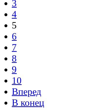
3
4
5
6
7
8
9
10
Вперед
В конец