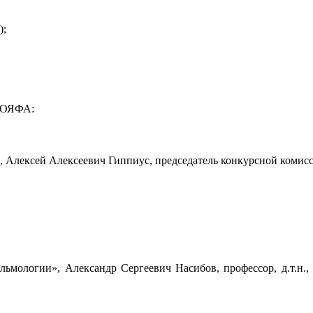
);
Э ОЯФА:
, Алексей Алексеевич Гиппиус, председатель конкурсной комис
ьмологии», Александр Сергеевич Насибов, профессор, д.т.н., 