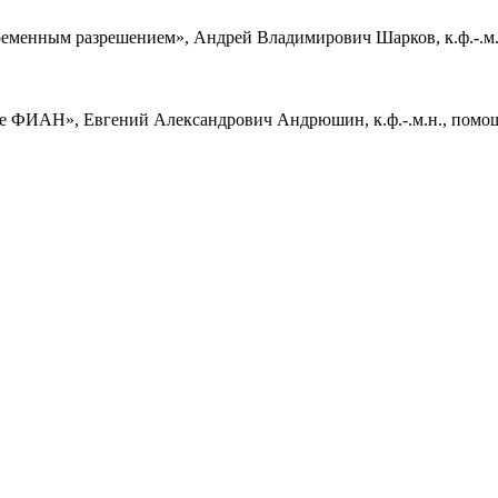
менным разрешением», Андрей Владимирович Шарков, к.ф.-.м.н.,
е ФИАН», Евгений Александрович Андрюшин, к.ф.-.м.н., помощ