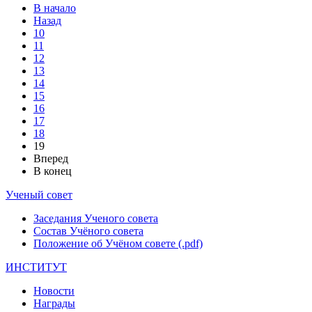
В начало
Назад
10
11
12
13
14
15
16
17
18
19
Вперед
В конец
Ученый совет
Заседания Ученого совета
Состав Учёного совета
Положение об Учёном совете (.pdf)
ИНСТИТУТ
Новости
Награды