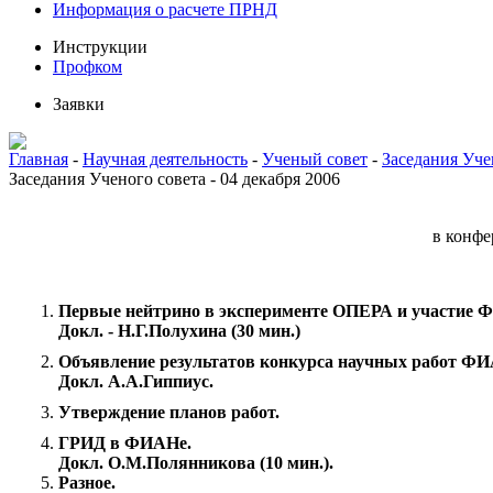
Информация о расчете ПРНД
Инструкции
Профком
Заявки
Главная
-
Научная деятельность
-
Ученый совет
-
Заседания Уче
Заседания Ученого совета - 04 декабря 2006
в конфе
Первые нейтрино в эксперименте ОПЕРА и участие ФИ
Докл. - Н.Г.Полухина (30 мин.)
Объявление результатов конкурса научных работ ФИА
Докл. А.А.Гиппиус.
Утверждение планов работ.
ГРИД в ФИАНе.
Докл. О.М.Полянникова (10 мин.).
Разное.