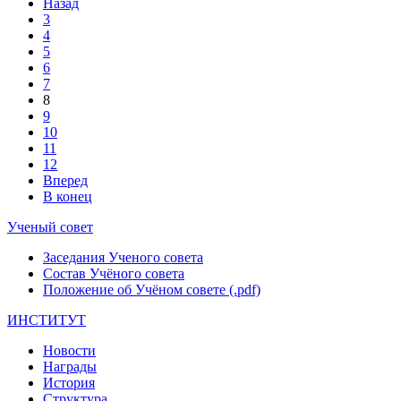
Назад
3
4
5
6
7
8
9
10
11
12
Вперед
В конец
Ученый совет
Заседания Ученого совета
Состав Учёного совета
Положение об Учёном совете (.pdf)
ИНСТИТУТ
Новости
Награды
История
Структура