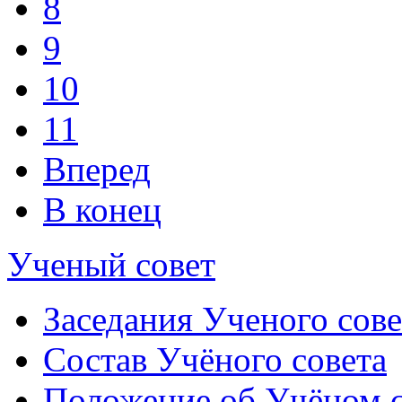
8
9
10
11
Вперед
В конец
Ученый совет
Заседания Ученого сове
Состав Учёного совета
Положение об Учёном со